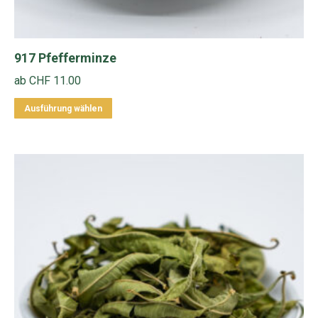
917 Pfefferminze
ab
CHF
11.00
Dieses
Ausführung wählen
Produkt
weist
mehrere
Varianten
auf.
Die
Optionen
können
auf
der