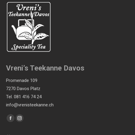
Optionen
können
auf
der
Produktseite
gewählt
werden
Vreni’s Teekanne Davos
Promenade 109
7270 Davos Platz
Tel. 081 416 74 24
info@vrenisteekanne.ch
Finden Sie uns auf:
Facebook
Instagram
page
page