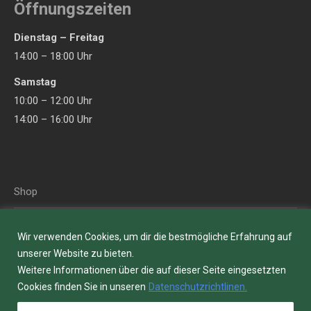
opens
opens
Öffnungszeiten
in
in
Dienstag – Freitag
new
new
14:00 – 18:00 Uhr
window
window
Samstag
10:00 – 12:00 Uhr
14:00 – 16:00 Uhr
Shop
Zubehör
Wir verwenden Cookies, um dir die bestmögliche Erfahrung auf
unserer Website zu bieten.
Blog
Weitere Informationen über die auf dieser Seite eingesetzten
Cookies finden Sie in unseren
Datenschutzrichtlinen.
Über uns