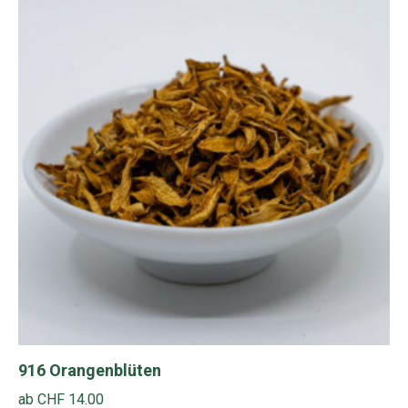
Varianten
auf.
Die
Optionen
können
auf
der
Produktseite
gewählt
werden
916 Orangenblüten
ab
CHF
14.00