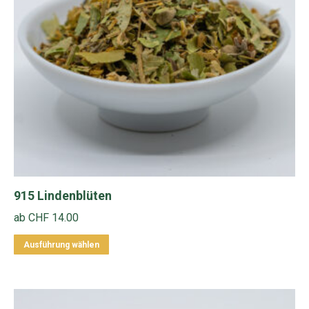
915 Lindenblüten
ab
CHF
14.00
Dieses
Ausführung wählen
Produkt
weist
mehrere