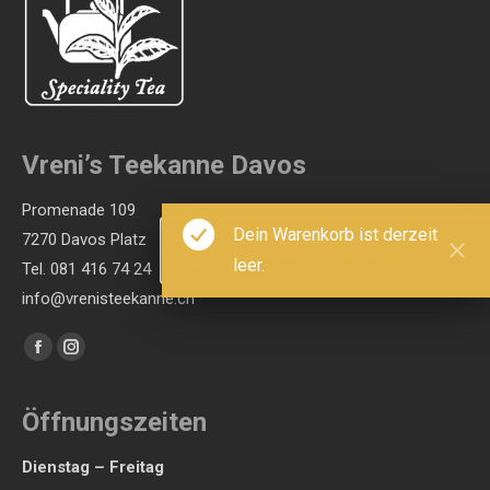
Vreni’s Teekanne Davos
Promenade 109
Dein Warenkorb ist derzeit
7270 Davos Platz
Continue Shopping
leer.
Tel. 081 416 74 24
info@vrenisteekanne.ch
Finden Sie uns auf:
Facebook
Instagram
page
page
opens
opens
Öffnungszeiten
in
in
Dienstag – Freitag
new
new