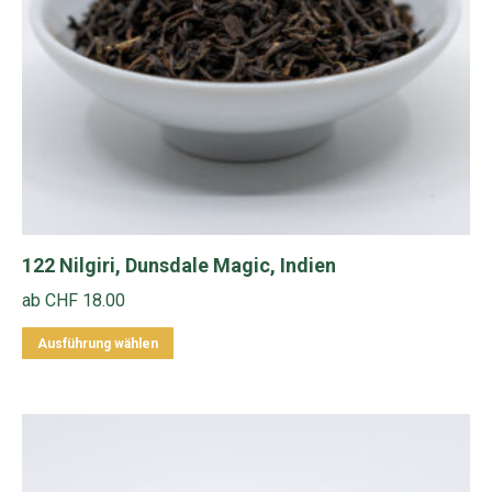
der
Produktseite
gewählt
werden
122 Nilgiri, Dunsdale Magic, Indien
ab
CHF
18.00
Dieses
Ausführung wählen
Produkt
weist
mehrere
Varianten