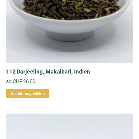
der
Produktseite
gewählt
werden
112 Darjeeling, Makaibari, Indien
ab
CHF
26.00
Dieses
Ausführung wählen
Produkt
weist
mehrere
Varianten
auf.