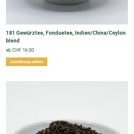
181 Gewürztee, Fonduetee, Indien/China/Ceylon
blend
ab
CHF
16.00
Dieses
Ausführung wählen
Produkt
weist
mehrere
Varianten
auf.
Die
Optionen
können