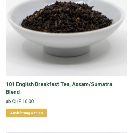
101 English Breakfast Tea, Assam/Sumatra
Blend
ab
CHF
16.00
Dieses
Ausführung wählen
Produkt
weist