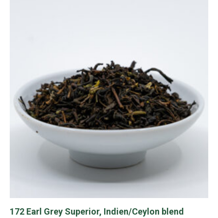
mehrere
Varianten
auf.
Die
Optionen
können
auf
der
Produktseite
gewählt
werden
172 Earl Grey Superior, Indien/Ceylon blend