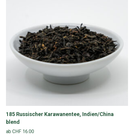
auf.
Die
Optionen
können
auf
der
Produktseite
gewählt
werden
185 Russischer Karawanentee, Indien/China
blend
ab
CHF
16.00