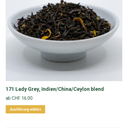
Optionen
können
auf
der
Produktseite
gewählt
werden
171 Lady Grey, Indien/China/Ceylon blend
ab
CHF
16.00
Dieses
Ausführung wählen
Produkt
weist