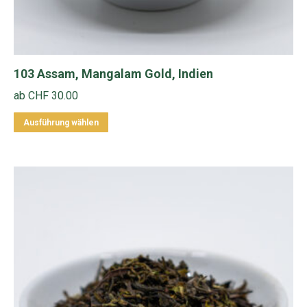
103 Assam, Mangalam Gold, Indien
ab
CHF
30.00
Dieses
Ausführung wählen
Produkt
weist
mehrere
Varianten
auf.
Die
Optionen
können
auf