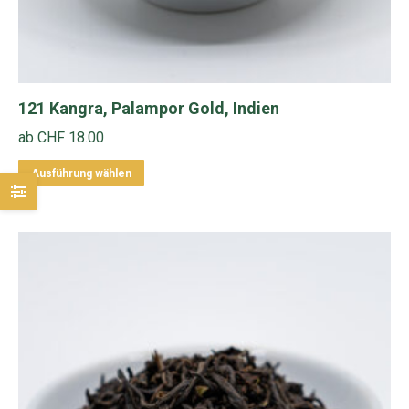
121 Kangra, Palampor Gold, Indien
ab
CHF
18.00
Dieses
Ausführung wählen
Produkt
weist
mehrere
Varianten
auf.
Die
Optionen
können
auf