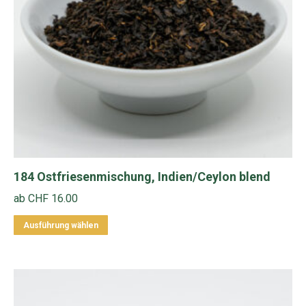
auf
der
Produktseite
gewählt
werden
184 Ostfriesenmischung, Indien/Ceylon blend
ab
CHF
16.00
Dieses
Ausführung wählen
Produkt
weist
mehrere
Varianten