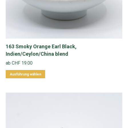
werden
163 Smoky Orange Earl Black,
Indien/Ceylon/China blend
ab
CHF
19.00
Dieses
Ausführung wählen
Produkt
weist
mehrere
Varianten
auf.
Die