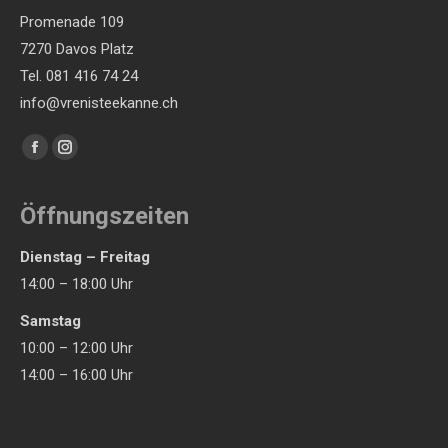
Promenade 109
7270 Davos Platz
Tel. 081 416 74 24
info@vrenisteekanne.ch
Finden Sie uns auf:
Facebook
Instagram
page
page
opens
opens
Öffnungszeiten
in
in
Dienstag – Freitag
new
new
14:00 – 18:00 Uhr
window
window
Samstag
10:00 – 12:00 Uhr
14:00 – 16:00 Uhr