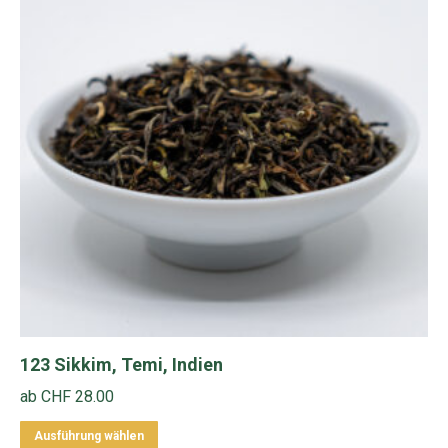
auf.
Die
Optionen
können
auf
der
Produktseite
gewählt
werden
123 Sikkim, Temi, Indien
ab
CHF
28.00
Dieses
Ausführung wählen