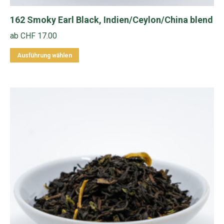
162 Smoky Earl Black, Indien/Ceylon/China blend
ab
CHF
17.00
Dieses
Ausführung wählen
Produkt
weist
mehrere
Varianten
auf.
Die
Optionen
können
auf
der
Produktseite
gewählt