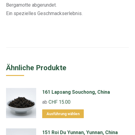
Bergamotte abgerundet.
Ein spezielles Geschmackserlebnis.
Ähnliche Produkte
161 Lapsang Souchong, China
ab
CHF
15.00
Dieses
Ausführung wählen
Produkt
weist
151 Roi Du Yunnan, Yunnan, China