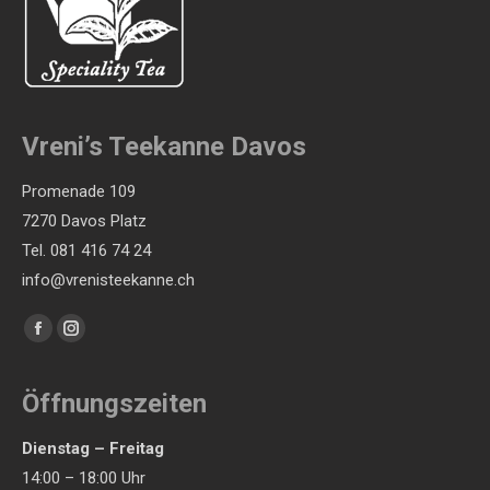
auf
der
Produktseite
gewählt
Vreni’s Teekanne Davos
werden
Promenade 109
7270 Davos Platz
Tel. 081 416 74 24
info@vrenisteekanne.ch
Finden Sie uns auf:
Facebook
Instagram
page
page
opens
opens
Öffnungszeiten
in
in
Dienstag – Freitag
new
new
14:00 – 18:00 Uhr
window
window