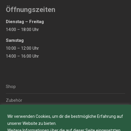
page
page
opens
opens
Öffnungszeiten
in
in
Dienstag – Freitag
new
new
14:00 – 18:00 Uhr
window
window
Samstag
10:00 – 12:00 Uhr
14:00 – 16:00 Uhr
Shop
Zubehör
Blog
Wir verwenden Cookies, um dir die bestmögliche Erfahrung auf
unserer Website zu bieten.
Über uns
Weitere Informationen über die auf dieser Seite eingesetzten