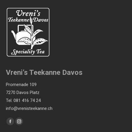
Vreni’s Teekanne Davos
Promenade 109
7270 Davos Platz
Tel. 081 416 74 24
info@vrenisteekanne.ch
Finden Sie uns auf:
Facebook
Instagram