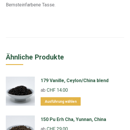
Bernsteinfarbene Tasse.
Ähnliche Produkte
179 Vanille, Ceylon/China blend
ab
CHF
14.00
Dieses
Ausführung wählen
Produkt
weist
150 Pu Erh Cha, Yunnan, China
mehrere
ab
CHF
29.00