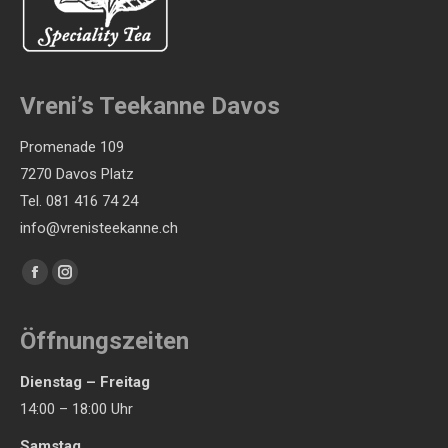
der
Produktseite
gewählt
Vreni’s Teekanne Davos
werden
Promenade 109
7270 Davos Platz
Tel. 081 416 74 24
info@vrenisteekanne.ch
Finden Sie uns auf:
Facebook
Instagram
page
page
opens
opens
Öffnungszeiten
in
in
Dienstag – Freitag
new
new
14:00 – 18:00 Uhr
window
window
Samstag