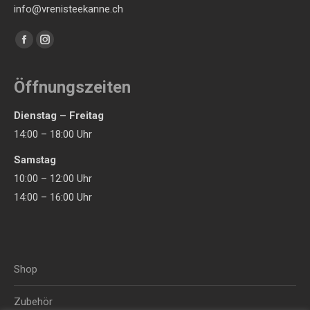
info@vrenisteekanne.ch
Finden Sie uns auf:
Facebook
Instagram
page
page
opens
opens
Öffnungszeiten
in
in
Dienstag – Freitag
new
new
14:00 – 18:00 Uhr
window
window
Samstag
10:00 – 12:00 Uhr
14:00 – 16:00 Uhr
Shop
Zubehör