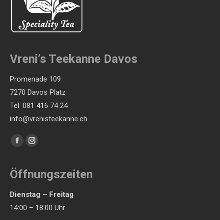
Vreni’s Teekanne Davos
Promenade 109
7270 Davos Platz
Tel. 081 416 74 24
info@vrenisteekanne.ch
Finden Sie uns auf:
Facebook
Instagram
page
page
opens
opens
Öffnungszeiten
in
in
Dienstag – Freitag
new
new
14:00 – 18:00 Uhr
window
window