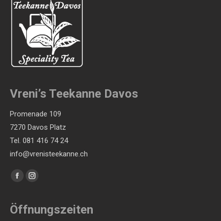
Produktseite
Optionen
gewählt
können
werden
auf
der
Produktseite
gewählt
Vreni’s Teekanne Davos
werden
Promenade 109
7270 Davos Platz
Tel. 081 416 74 24
info@vrenisteekanne.ch
Finden Sie uns auf:
Facebook
Instagram
page
page
opens
opens
Öffnungszeiten
in
in