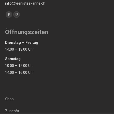
info@vrenisteekanne.ch
Finden Sie uns auf:
Facebook
Instagram
page
page
opens
opens
Öffnungszeiten
in
in
Dienstag – Freitag
new
new
14:00 – 18:00 Uhr
window
window
Samstag
10:00 – 12:00 Uhr
14:00 – 16:00 Uhr
Shop
Zubehör