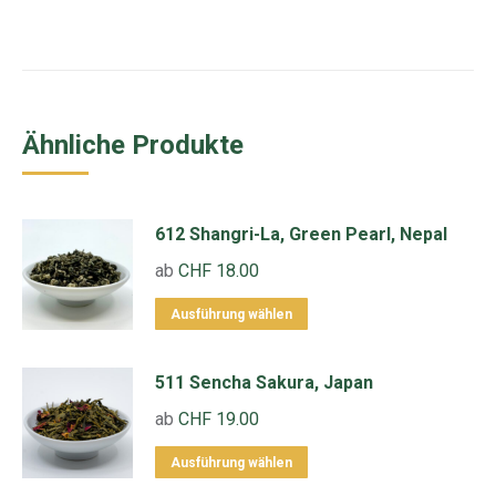
Ähnliche Produkte
612 Shangri-La, Green Pearl, Nepal
ab
CHF
18.00
Dieses
Ausführung wählen
Produkt
weist
511 Sencha Sakura, Japan
mehrere
ab
CHF
19.00
Varianten
Dieses
Ausführung wählen
auf.
Produkt