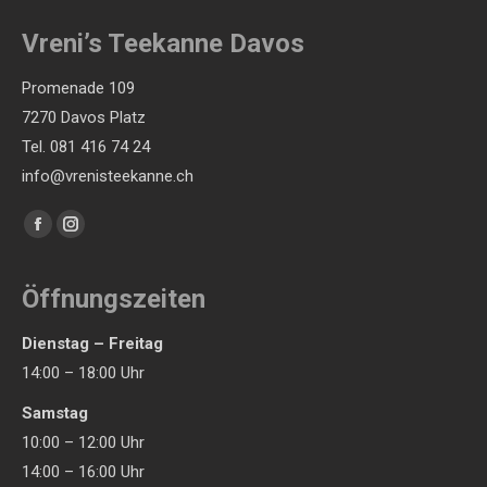
gewählt
Vreni’s Teekanne Davos
werden
Promenade 109
7270 Davos Platz
Tel. 081 416 74 24
info@vrenisteekanne.ch
Finden Sie uns auf:
Facebook
Instagram
page
page
opens
opens
Öffnungszeiten
in
in
Dienstag – Freitag
new
new
14:00 – 18:00 Uhr
window
window
Samstag
10:00 – 12:00 Uhr
14:00 – 16:00 Uhr