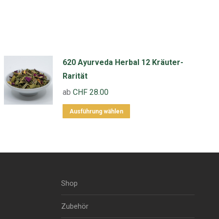
620 Ayurveda Herbal 12 Kräuter-
Rarität
ab
CHF
28.00
Dieses
Ausführung wählen
Produkt
weist
mehrere
Varianten
auf.
Shop
Die
Optionen
Zubehör