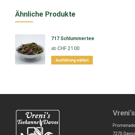
Ähnliche Produkte
717 Schlummertee
ab
CHF
21.00
Dieses
Ausführung wählen
Produkt
weist
mehrere
Varianten
auf.
Die
Vreni’
Optionen
Promenade
können
7270 Davos