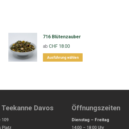
716 Blütenzauber
ab
CHF
18.00
Dieses
Ausführung wählen
Produkt
weist
mehrere
Varianten
auf.
Die
s Teekanne Davos
Öffnungszeiten
Optionen
 109
Dienstag – Freitag
können
 Platz
14:00 – 18:00 Uhr